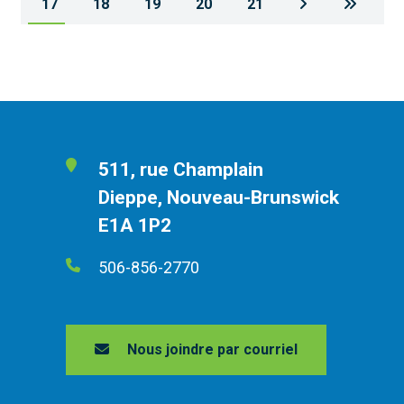
17
18
19
20
21
511, rue Champlain
Dieppe, Nouveau-Brunswick
E1A 1P2
506-856-2770
Nous joindre par courriel