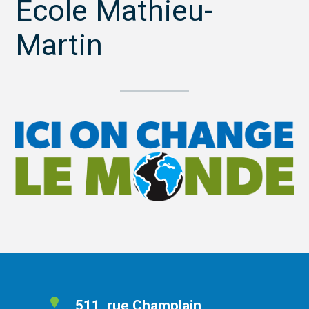
École Mathieu-
Martin
511, rue Champlain