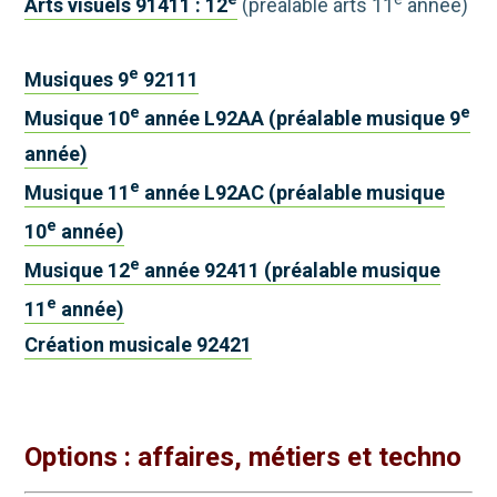
Arts visuels 91411 : 12
(préalable arts 11
année)
e
Musiques 9
92111
e
e
Musique 10
année L92AA (préalable musique 9
année)
e
Musique 11
année L92AC (préalable musique
e
10
année)
e
Musique 12
année 92411 (préalable musique
e
11
année)
Création musicale 92421
Options : affaires, métiers et techno